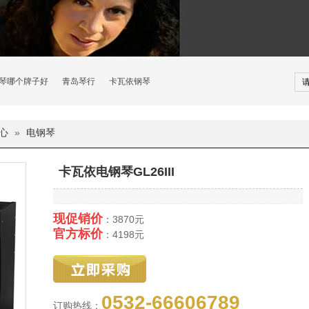
琴哪个牌子好
青岛琴行
卡瓦依钢琴
心
»
电钢琴
卡瓦依电钢琴GL26III
现促销价
：3870元
官方标价
：4198元
0532-66606789
订购热线：