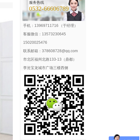
服务热线
0532-66606789
手机：13969711716 （于经理）
客服微信：13573230645
15020025476
联系邮箱：378608728@qq.com
市北区福州北路133-13（鼎都）
李沧宝龙城市广场三楼西侧