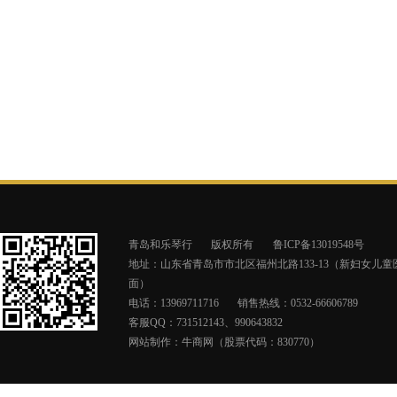
青岛和乐琴行
版权所有
鲁ICP备13019548号
地址：山东省青岛市市北区福州北路133-13（新妇女儿童
面）
电话：13969711716
销售热线：0532-66606789
客服QQ：731512143、990643832
网站制作：
牛商网（股票代码：830770）