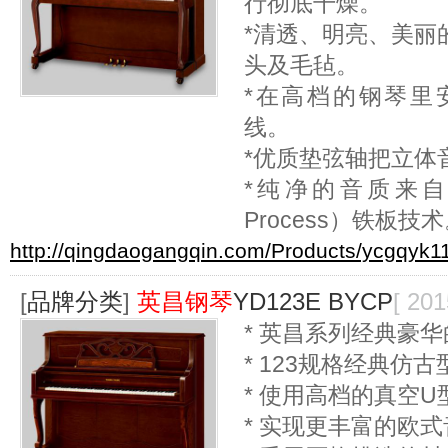
行彻底干燥。
*清透、明亮、美丽
头及毛毡。
*在高档的钢琴里安
线。
*优质垫弦轴把立体
*纯净的音质来自
Process）铁板技
http://qingdaogangqin.com/Products/ycgqyk11
[
品牌分类
]
英昌钢琴
YD123E BYCP
[ 201
* 英昌系列经典豪华
* 123规格经典仿
* 使用高档的真空
* 实现更丰富的欧