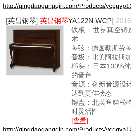
http://qingdaogangqin.com/Products/ycgqyp1
[
英昌钢琴
]
英昌钢琴
YA122N WCP
[ 2016
铁板：世界真空铸造（
术
琴弦：德国勒斯劳
音板：北美阿拉斯
榔头：日本100%
的音色
音源：创新音源设
达到更佳状态
键盘：北美鱼鳞松
时灵活性
[查看]
http://qingdaogangqin.com/Products/ycgqya1