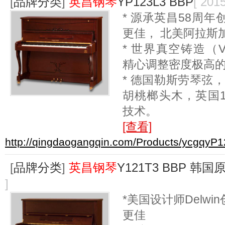
[
品牌分类
]
英昌钢琴
YP123L3 BBP
[ 201
* 源承英昌58周
更佳， 北美阿拉斯
* 世界真空铸造（V
精心调整密度极高
* 德国勒斯劳琴弦
胡桃榔头木，英国1
技术。
[查看]
http://qingdaogangqin.com/Products/ycgqyP1
[
品牌分类
]
英昌钢琴
Y121T3 BBP 韩
]
*美国设计师Delw
更佳