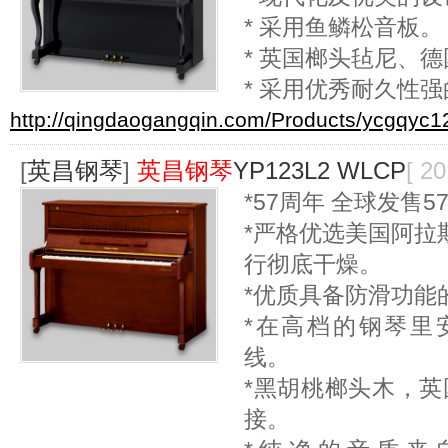
* 采用鱼鳞松音板。
* 英国榔头毡尼、
* 采用优秀耐久性
http://qingdaogangqin.com/Products/ycgqyc1
[
英昌钢琴
]
英昌钢琴
YP123L2 WLCP
[ 2
*57周年 全球发售
*严格优选美国阿拉
行彻底干燥。
*优质具备防滑功能
*在高档的钢琴里安
线。
*黑胡桃榔头木，英
接。