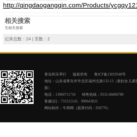
http://qingdaogangqin.com/Products/ycgqy12
相关搜索
无相关搜索
记录总数：24 | 页数：2
青岛和乐琴行
版权所有
鲁ICP备13019548号
地址：山东省青岛市市北区福州北路133-13（新妇女儿童
面）
电话：13969711716
销售热线：0532-66606789
客服QQ：731512143、990643832
网站制作：
牛商网（股票代码：830770）