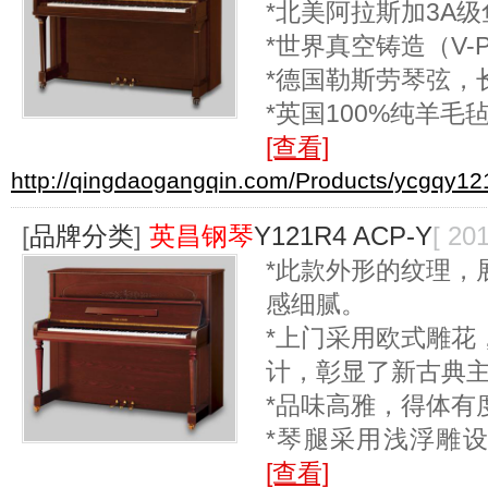
*北美阿拉斯加3A
*世界真空铸造（V-P
*德国勒斯劳琴弦，
*英国100%纯羊毛
[查看]
http://qingdaogangqin.com/Products/ycgqy12
[
品牌分类
]
英昌钢琴
Y121R4 ACP-Y
[ 20
*此款外形的纹理，
感细腻。
*上门采用欧式雕花
计，彰显了新古典
*品味高雅，得体有
*琴腿采用浅浮雕
[查看]