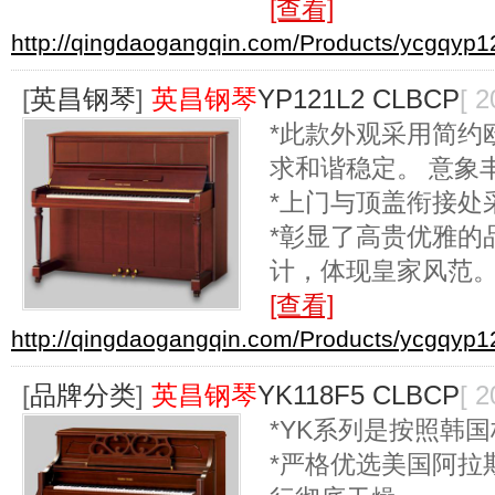
[查看]
http://qingdaogangqin.com/Products/ycgqyp1
[
英昌钢琴
]
英昌钢琴
YP121L2 CLBCP
[ 2
*此款外观采用简约
求和谐稳定。 意象
*上门与顶盖衔接处
*彰显了高贵优雅的
计，体现皇家风范
[查看]
http://qingdaogangqin.com/Products/ycgqyp12
[
品牌分类
]
英昌钢琴
YK118F5 CLBCP
[ 2
*YK系列是按照韩
*严格优选美国阿拉