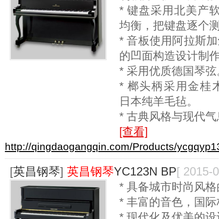
* 键盘采用北美产
均衡，把键盘逐个
* 音板使用阿拉斯
的凹面构造设计制
* 采用优质德国琴弦
* 榔头柄采用金桂
日本纯羊毛毡。
* 古典风格与现代
[查看]
http://qingdaogangqin.com/Products/ycgqyp1
[
英昌钢琴
]
英昌钢琴
YC123N BP
[ 2015-0
* 具备城市时尚风格
* 丰富的音色，国
* 现代化及优美的