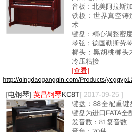
音板：北美阿拉斯加
铁板：世界真空铸造（
术
键盘：精心调整密
琴弦：德国勒斯劳
榔头：黑胡桃榔头木
冷压粘接
[查看]
http://qingdaogangqin.com/Products/ycgqyp1
[
电钢琴
]
英昌钢琴
KC8T
[ 2017-09-25 ]
键盘：88全配重键盘
键盘为进口FATA全
发音数：81复音数
音色：20种