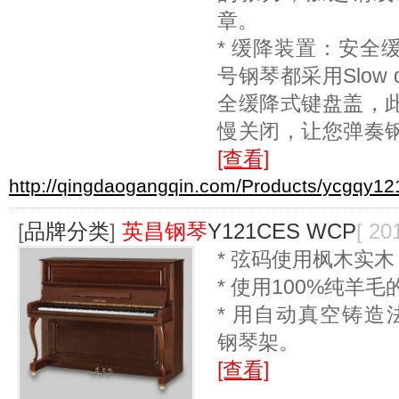
章。
* 缓降装置：安全
号钢琴都采用Slow do
全缓降式键盘盖，
慢关闭，让您弹奏
[查看]
http://qingdaogangqin.com/Products/ycgqy12
[
品牌分类
]
英昌钢琴
Y121CES WCP
[ 20
* 弦码使用枫木实
* 使用100%纯羊
* 用自动真空铸造法
钢琴架。
[查看]