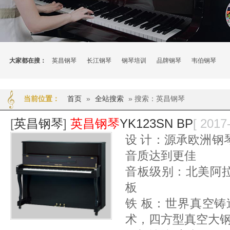
大家都在搜：
英昌钢琴
长江钢琴
钢琴培训
品牌钢琴
韦伯钢琴
首页
»
全站搜索
» 搜索：英昌钢琴
当前位置：
[
英昌钢琴
]
英昌钢琴
YK123SN BP
[ 2017
设 计：源承欧洲钢
音质达到更佳
音板级别：北美阿
板
铁 板：世界真空铸造
术，四方型真空大