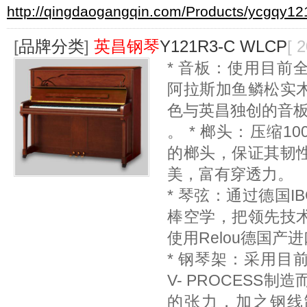
http://qingdaogangqin.com/Products/ycgqy12
[
品牌分类
]
英昌钢琴
Y121R3-C WLCP
[ 
* 音板：使用目前
阿拉斯加鱼鳞松实
色与英昌独创的音
。 * 榔头：压缩1
的榔头，保证其韧
美，富有穿透力。
* 琴弦：通过德国I
棒空学，把领先技
使用Relou德国产
* 钢琴架：采用目
V- PROCESS
的张力，加之钢线