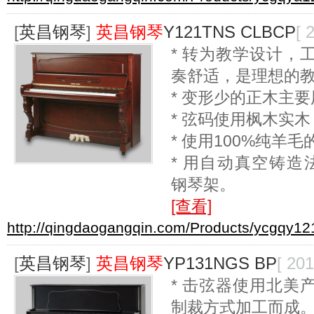
[
英昌钢琴
]
英昌钢琴
Y121TNS CLBCP
[ 
* 转为教学设计，
奏舒适，是理想的
* 变形少的正木主
* 弦码使用枫木实
* 使用100%纯羊
* 用自动真空铸造法
钢琴架。
[查看]
http://qingdaogangqin.com/Products/ycgqy12
[
英昌钢琴
]
英昌钢琴
YP131NGS BP
[ 201
* 击弦器使用北美
制裁方式加工而成