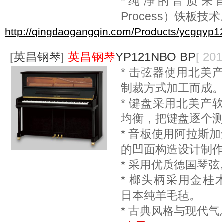
*纯净的音质来
Process）铁板技
http://qingdaogangqin.com/Products/ycgqyp1
[
英昌钢琴
]
英昌钢琴
YP121NBO BP
[ 201
* 击弦器使用北美
制裁方式加工而成
* 键盘采用北美产
均衡，把键盘逐个
* 音板使用阿拉斯
的凹面构造设计制
* 采用优质德国琴弦
* 榔头柄采用金桂
日本纯羊毛毡。
* 古典风格与现代