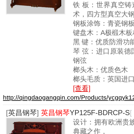
铁 板：世界真空铸造
术，四方型真空大
钢板涂饰：青瓷钢
键盘木：A极椴木板
黑 键：优质防滑功
琴 弦：进口原装德国
钢弦
榔头木：优质色木
榔头毛质：英国进口
[查看]
http://qingdaogangqin.com/Products/ycgqyk1
[
英昌钢琴
]
英昌钢琴
YP125F-BDRCP-S
[
设计：拥有欧洲贵
典藏之作，