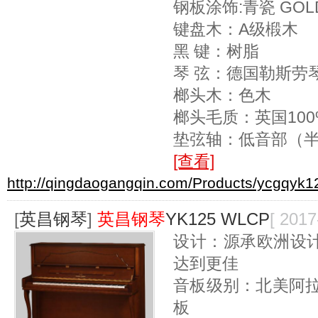
钢板涂饰:青瓷 GOLD
键盘木：A级椴木
黑 键：树脂
琴 弦：德国勒斯劳
榔头木：色木
榔头毛质：英国10
垫弦轴：低音部（
[查看]
http://qingdaogangqin.com/Products/ycgqyk1
[
英昌钢琴
]
英昌钢琴
YK125 WLCP
[ 2017
设计：源承欧洲设
达到更佳
音板级别：北美阿拉
板