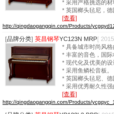
* 采用严格挑选的
* 英国榔头毡尼，
[查看]
http://qingdaogangqin.com/Products/ycgqyd1
[
品牌分类
]
英昌钢琴
YC123N MRP
[ 2015
* 具备城市时尚风格
* 丰富的音色，国
* 现代化及优美的
* 采用鱼鳞松音板。
* 英国榔头毡尼、
* 采用优秀耐久性
[查看]
http://qingdaogangqin.com/Products/ycgqyc_