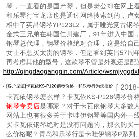
琴，一直看的是国产琴，但是老公却在网上
和乐琴行宝龙店也是通过网络搜索到的，卢
相中了英昌钢琴YP123L2，属于哑光复古钢琴
金式三兄弟在韩国仁川建厂，91年进入中国
钢琴总代理，钢琴价格绝对合理，这是给自
女士不想买太贵的钢琴，但是看到英昌57周
再考虑其他的型号，这款琴不管是外观还是配
http://qingdaogangqin.com/Article/wsmjygqdx
[ 2018
[客户见证]卡瓦依KS-P126钢琴价格，和乐琴行为您报价
卡瓦依钢琴怎么样？卡瓦依KS-P126钢琴
钢琴专卖店
是哪家？对于卡瓦依钢琴大多数
网站上也有很多关于卡哇伊钢琴等国内外一
买卡瓦依钢琴绝对是没有问题的，那么购买
么价格呢？青岛和乐琴行是卡哇伊钢琴P系列