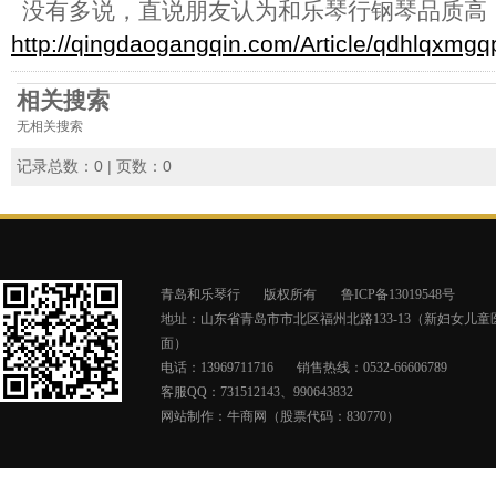
没有多说，直说朋友认为和乐琴行钢琴品质高
http://qingdaogangqin.com/Article/qdhlqxmgq
相关搜索
无相关搜索
记录总数：0 | 页数：0
青岛和乐琴行
版权所有
鲁ICP备13019548号
地址：山东省青岛市市北区福州北路133-13（新妇女儿童
面）
电话：13969711716
销售热线：0532-66606789
客服QQ：731512143、990643832
网站制作：
牛商网（股票代码：830770）