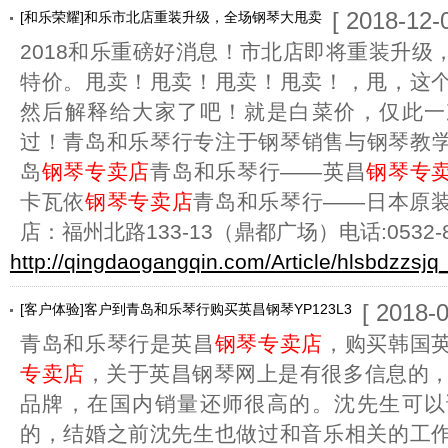
[ 2018-12-
[和乐荣耀]和乐市北店重装升级，全场钢琴大甩卖
2018和乐重磅好消息！市北店即将重装升级
特价。甩卖！甩卖！甩卖！甩卖！，甩，这
然后解释给大家了吧！就是白菜价，仅此一
过！青岛和乐琴行专注于钢琴销售与钢琴教
岛
钢琴专卖店
青岛和乐琴行——英昌
钢琴专
卡瓦依
钢琴专卖店
青岛和乐琴行——日本原
店：福州北路133-13（鼎都广场）电话:0532-8
http://qingdaogangqin.com/Article/hlsbdzzsjq
[ 2018-0
[客户体验]客户到青岛和乐琴行购买英昌钢琴YP123L3
青岛和乐琴行是英昌
钢琴专卖店
，购买韩国
专卖店
，关于英昌钢琴网上是有很多信息的，
品牌，在国内销量还师很高的。沈先生可以
的，结婚之前沈先生也做过和音乐相关的工