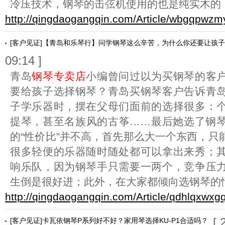
冷压技术，钢琴的击弦机使用的也是纯实木的
http://qingdaogangqin.com/Article/wbgqpwzm
[客户见证]【青岛和乐琴行】问学钢琴这么辛苦，为什么你还要让孩
09:14 ]
青岛
钢琴专卖店
小编曾问过以为买钢琴的客
要给孩子选择钢琴？青岛买钢琴客户告诉青
子学乐器时，摆在父母们面前的选择很多：
提琴，甚至名族风的古筝……最后她选了钢
的“性价比”并不高，首先那么大一个东西，只
很多轻便的乐器随时随处都可以拿出来秀；
响乐队，因为钢琴手只需要一两个，竞争压
生倒是很好进；此外，在大家都倾向选钢琴的
http://qingdaogangqin.com/Article/qdhlqxwxg
[ 
[客户见证]卡瓦依钢琴P系列好不好？家用琴选择KU-P1合适吗？