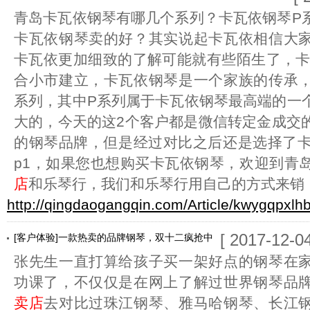
青岛卡瓦依钢琴有哪几个系列？卡瓦依钢琴P
卡瓦依钢琴卖的好？其实说起卡瓦依相信大
卡瓦依更加细致的了解可能就有些陌生了，卡瓦
合小市建立，卡瓦依钢琴是一个家族的传承
系列，其中P系列属于卡瓦依钢琴最高端的一
大的，今天的这2个客户都是微信转定金成交
的钢琴品牌，但是经过对比之后还是选择了卡瓦
p1，如果您也想购买卡瓦依钢琴，欢迎到青
店
和乐琴行，我们和乐琴行用自己的方式来销
http://qingdaogangqin.com/Article/kwygqpxlh
[ 2017-12-04
[客户体验]一款热卖的品牌钢琴，双十二疯抢中
张先生一直打算给孩子买一架好点的钢琴在
功课了，不仅仅是在网上了解过世界钢琴品
卖店
去对比过珠江钢琴、雅马哈钢琴、长江