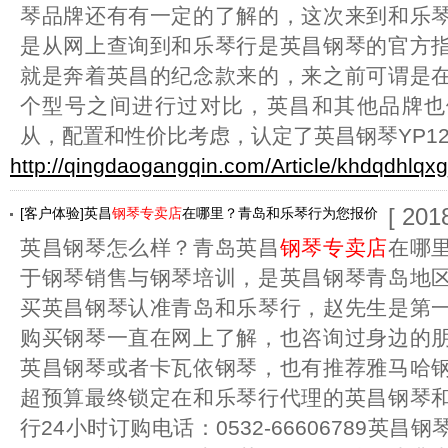
琴品牌还有有一定的了解的，这次来到和乐
是从网上查询到和乐琴行是英昌钢琴的官方
就是奔着英昌的纪念款来的，来之前可谓是
个型号之间进行过对比，英昌和其他品牌也
从，配置和性价比考虑，认定了英昌钢琴YP12
http://qingdaogangqin.com/Article/khdqdhlqx
[ 201
[客户体验]英昌
钢琴专卖店
在哪里？青岛和乐琴行为您报价
英昌钢琴怎么样？青岛英昌
钢琴专卖店
在哪
于钢琴销售与钢琴培训，是英昌钢琴青岛地
买英昌钢琴认准青岛和乐琴行，赵先生是第
购买钢琴一直在网上了解，也咨询过身边的
英昌钢琴或者卡瓦依钢琴，也有推荐雅马哈
超预算最终锁定在和乐琴行代理的英昌钢琴
行24小时订购电话：0532-66606789英