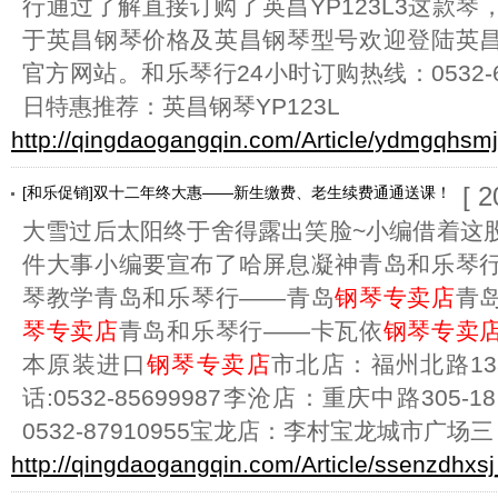
行通过了解直接订购了英昌YP123L3这款
于英昌钢琴价格及英昌钢琴型号欢迎登陆英
官方网站。和乐琴行24小时订购热线：0532-6
日特惠推荐：英昌钢琴YP123L
http://qingdaogangqin.com/Article/ydmgqhsm
[ 
[和乐促销]双十二年终大惠——新生缴费、老生续费通通送课！
大雪过后太阳终于舍得露出笑脸~小编借着这
件大事小编要宣布了哈屏息凝神青岛和乐琴
琴教学青岛和乐琴行——青岛
钢琴专卖店
青
琴专卖店
青岛和乐琴行——卡瓦依
钢琴专卖
本原装进口
钢琴专卖店
市北店：福州北路13
话:0532-85699987李沧店：重庆中路30
0532-87910955宝龙店：李村宝龙城市广场三
http://qingdaogangqin.com/Article/ssenzdhxsj