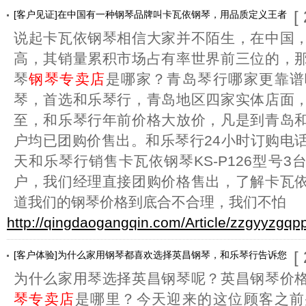
[
[客户见证]在中国有一种钢琴品牌叫卡瓦依钢琴，用品质定义王者
说起卡瓦依钢琴相信大家并不陌生，在中国
高，其销量累积市场占有率世界前三位的，
琴
钢琴专卖店
是哪家？青岛琴行哪家更靠谱
琴，首选和乐琴行，青岛地区四家实体店面
至，和乐琴行年前价格大放价，凡是到青岛
户均已团购价售出。和乐琴行24小时订购电话：05
天和乐琴行销售卡瓦依钢琴KS-P126型号
户，我们经理直接团购价格售出，了解卡瓦
道我们的钢琴价格到底合不合理，我们不怕
http://qingdaogangqin.com/Article/zzgyyzgqp
[
[客户体验]为什么家用钢琴都喜欢选择英昌钢琴，和乐琴行告诉您
为什么家用琴选择英昌钢琴呢？英昌钢琴价
琴专卖店
是哪里？今天迎来的这位顾客之前