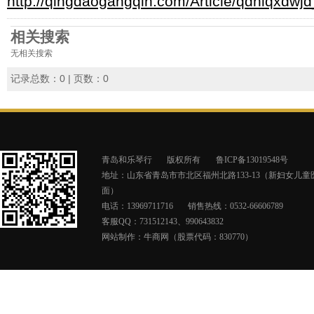
http://qingdaogangqin.com/Article/qdhlqxdwjd
相关搜索
无相关搜索
记录总数：0 | 页数：0
青岛和乐琴行
版权所有
鲁ICP备13019548号
地址：山东省青岛市市北区福州北路133-13（新妇女儿童
面）
电话：13969711716
销售热线：0532-66606789
客服QQ：731512143、990643832
网站制作：
牛商网（股票代码：830770）