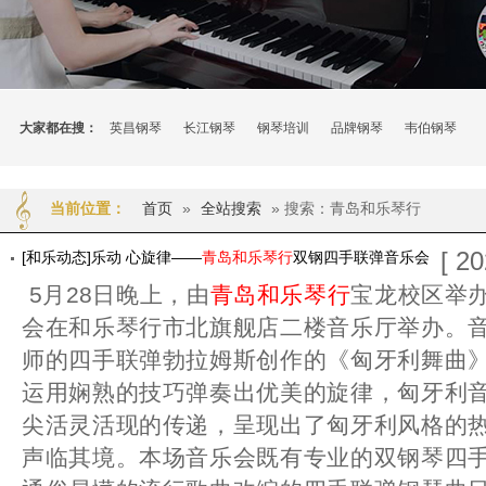
大家都在搜：
英昌钢琴
长江钢琴
钢琴培训
品牌钢琴
韦伯钢琴
首页
»
全站搜索
» 搜索：青岛和乐琴行
当前位置：
[ 2
[和乐动态]乐动 心旋律——
青岛和乐琴行
双钢四手联弹音乐会
5月28日晚上，由
青岛和乐琴行
宝龙校区举
会在和乐琴行市北旗舰店二楼音乐厅举办。
师的四手联弹勃拉姆斯创作的《匈牙利舞曲
运用娴熟的技巧弹奏出优美的旋律，匈牙利
尖活灵活现的传递，呈现出了匈牙利风格的
声临其境。本场音乐会既有专业的双钢琴四