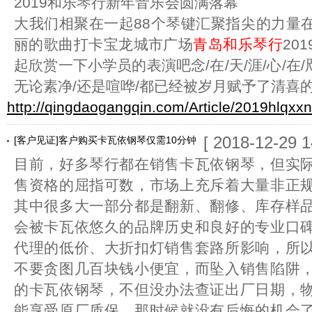
2019和乐琴行新年音乐会圆满
大我们相聚在一起88个琴键汇聚指尖的力量
丽的歌曲打卡宝龙城市广场
青岛和乐琴行
20
起欣赏一下小学员的表演吧念/在/天/涯/心/在/
无论素净/还是喧哗/都已经被岁月赋予了清喜
http://qingdaogangqin.com/Article/2019hlqxx
[ 2018-12-29 1
[客户见证]客户购买卡瓦依钢琴仅需10分钟
目前，好多琴行都在销售卡瓦依钢琴，但实
售资格的屈指可数，市场上充斥着大量非正
其中很多大一部分都是翻新、翻修、库存样
会被卡瓦依悠久的品牌历史和良好的专业口
代理的低价、大折扣灯销售套路所影响，所
不要贪图几百块钱小便宜，而坠入销售陷阱
的卡瓦依钢琴，不但没办法查证出厂日期，
能享受原厂质保，那时候就没有后悔的机会