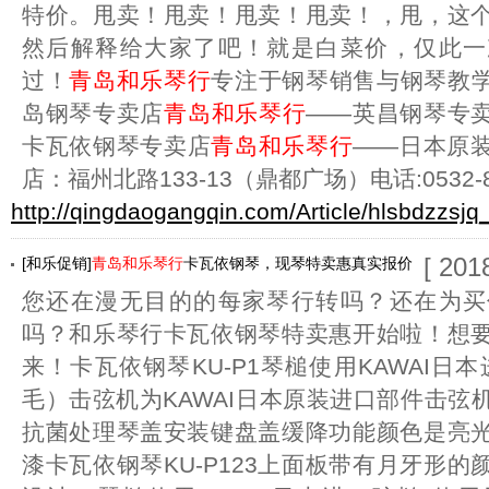
特价。甩卖！甩卖！甩卖！甩卖！，甩，这
然后解释给大家了吧！就是白菜价，仅此一
过！
青岛和乐琴行
专注于钢琴销售与钢琴教
岛钢琴专卖店
青岛和乐琴行
——英昌钢琴专
卡瓦依钢琴专卖店
青岛和乐琴行
——日本原
店：福州北路133-13（鼎都广场）电话:0532-8
http://qingdaogangqin.com/Article/hlsbdzzsjq
[ 201
[和乐促销]
青岛和乐琴行
卡瓦依钢琴，现琴特卖惠真实报价
您还在漫无目的的每家琴行转吗？还在为买
吗？和乐琴行卡瓦依钢琴特卖惠开始啦！想
来！卡瓦依钢琴KU-P1琴槌使用KAWAI日
毛）击弦机为KAWAI日本原装进口部件击弦
抗菌处理琴盖安装键盘盖缓降功能颜色是亮
漆卡瓦依钢琴KU-P123上面板带有月牙形