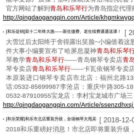
官方网站了解到
青岛和乐琴行
为青岛指定代理
http://qingdaogangqin.com/Article/khgmkwygq
[ 
[和乐促销]双十二年终大惠——新生缴费、老生续费通通送课！
大雪过后太阳终于舍得露出笑脸~小编借着这
件大事小编要宣布了哈屏息凝神
青岛和乐琴
琴教学
青岛和乐琴行
——青岛钢琴专卖店
青
琴专卖店
青岛和乐琴行
——卡瓦依钢琴专卖
本原装进口钢琴专卖店市北店：福州北路133
话:0532-85699987李沧店：重庆中路30
0532-87910955宝龙店：李村宝龙城市广场三
http://qingdaogangqin.com/Article/ssenzdhxsj
[ 2018-12-
[和乐荣耀]和乐市北店重装升级，全场钢琴大甩卖
2018和乐重磅好消息！市北店即将重装升级