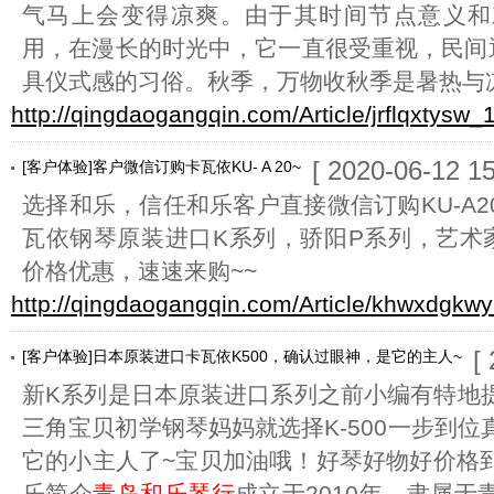
气马上会变得凉爽。由于其时间节点意义和
用，在漫长的时光中，它一直很受重视，民间逐
具仪式感的习俗。秋季，万物收秋季是暑热与
http://qingdaogangqin.com/Article/jrflqxtysw_
[ 2020-06-12 15
[客户体验]客户微信订购卡瓦依KU- A 20~
选择和乐，信任和乐客户直接微信订购KU-A2
瓦依钢琴原装进口K系列，骄阳P系列，艺术
价格优惠，速速来购~~
http://qingdaogangqin.com/Article/khwxdgkw
[
[客户体验]日本原装进口卡瓦依K500，确认过眼神，是它的主人~
新K系列是日本原装进口系列之前小编有特地
三角宝贝初学钢琴妈妈就选择K-500一步到
它的小主人了~宝贝加油哦！好琴好物好价格
乐简介
青岛和乐琴行
成立于2010年，隶属