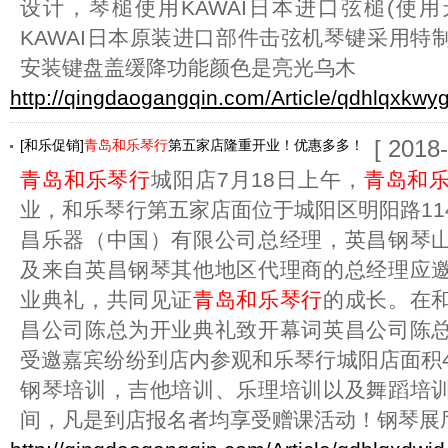
设计，琴槌使用KAWAI日本进口弦槌(使
KAWAI日本原装进口部件击弦机琴键采用特
安装键盘盖缓降功能颜色是亮光乌木
http://qingdaogangqin.com/Article/qdhlqxkwy
[ 2018
[和乐促销]
青岛和乐琴行
第五家店隆重开业！优惠多多！
青岛和乐琴行
城阳店7月18日上午，
青岛和
业，和乐琴行第五家店面位于城阳区明阳路11
昌乐器（中国）有限公司总经理，英昌钢琴
及来自英昌钢琴其他地区代理商的总经理应
业典礼，共同见证
青岛和乐琴行
的成长。在
昌公司陈总为开业典礼致开幕词英昌公司陈
受邀嘉宾纷纷到店内参观和乐琴行城阳店面积4
钢琴培训，吉他培训、乐理培训以及舞蹈培
间，凡是到店报名者均享受赠课活动！钢琴展