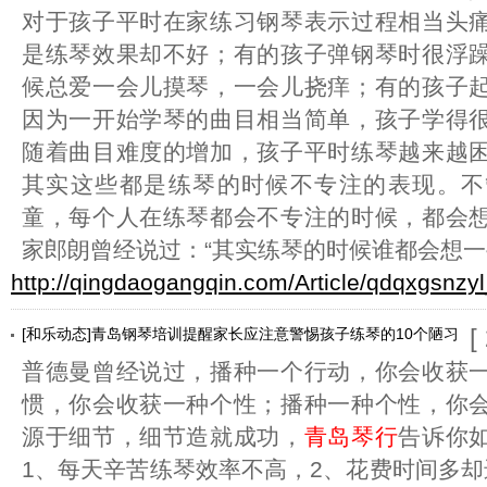
对于孩子平时在家练习钢琴表示过程相当头
是练琴效果却不好；有的孩子弹钢琴时很浮
候总爱一会儿摸琴，一会儿挠痒；有的孩子
因为一开始学琴的曲目相当简单，孩子学得
随着曲目难度的增加，孩子平时练琴越来越
其实这些都是练琴的时候不专注的表现。不
童，每个人在练琴都会不专注的时候，都会
家郎朗曾经说过：“其实练琴的时候谁都会想
http://qingdaogangqin.com/Article/qdqxgsnzyl
[
[和乐动态]青岛钢琴培训提醒家长应注意警惕孩子练琴的10个陋习
普德曼曾经说过，播种一个行动，你会收获
惯，你会收获一种个性；播种一种个性，你
源于细节，细节造就成功，
青岛琴行
告诉你
1、每天辛苦练琴效率不高，2、花费时间多却