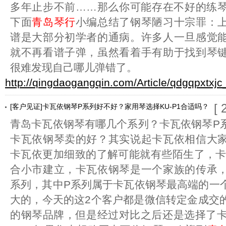
多年止步不前……那么你可能存在不好的练
下面
青岛琴行
小编总结了钢琴陋习十宗罪：
谱是大部分初学者的通病。许多人一旦感觉
就不再看谱子弹，虽然看着手有助于找到琴
很难发现自己哪儿弹错了。
http://qingdaogangqin.com/Article/qdgqpxtxjc
[ 
[客户见证]卡瓦依钢琴P系列好不好？家用琴选择KU-P1合适吗？
青岛卡瓦依钢琴有哪几个系列？卡瓦依钢琴P
卡瓦依钢琴卖的好？其实说起卡瓦依相信大
卡瓦依更加细致的了解可能就有些陌生了，卡瓦
合小市建立，卡瓦依钢琴是一个家族的传承
系列，其中P系列属于卡瓦依钢琴最高端的一
大的，今天的这2个客户都是微信转定金成交
的钢琴品牌，但是经过对比之后还是选择了卡瓦