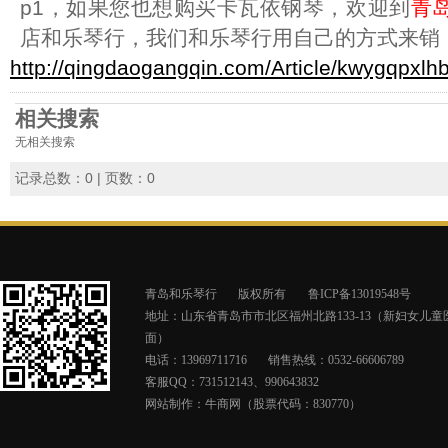
p1，如果您也想购买卡瓦依钢琴，欢迎到
青
店和乐琴行，我们和乐琴行用自己的方式来销
http://qingdaogangqin.com/Article/kwygqpxlh
相关搜索
无相关搜索
记录总数：0 | 页数：0
青岛和乐琴行
版权所有
鲁ICP备13019548号
地址：山东省青岛市市北区福州北路133-13（新妇女儿童
面）
电话：13969711716
销售热线：0532-66606789
客服QQ：731512143、990643832
网站制作：
牛商网（股票代码：830770）