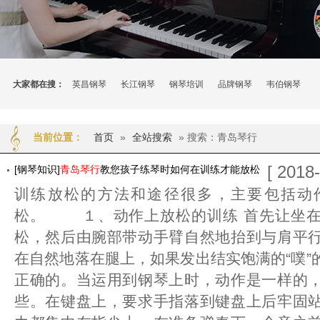
大家都在搜：
英昌钢琴
长江钢琴
钢琴培训
品牌钢琴
韦伯钢琴
首页
»
全站搜索
» 搜索：青岛琴行
当前位置：
[ 2018
[钢琴知识]
青岛琴行
教您孩子练琴时如何在训练才能放松
训练放松的方法和途径很多，主要包括动
松。 １、动作上放松的训练 首先让坐在
松，然后由腕部带动手臂自然地抬到与肩平
在自然地落在腿上，如果发出结实饱满的“噗”
正确的。当运用到钢琴上时，动作是一样的
些。在键盘上，要求手指落到键盘上后牢固