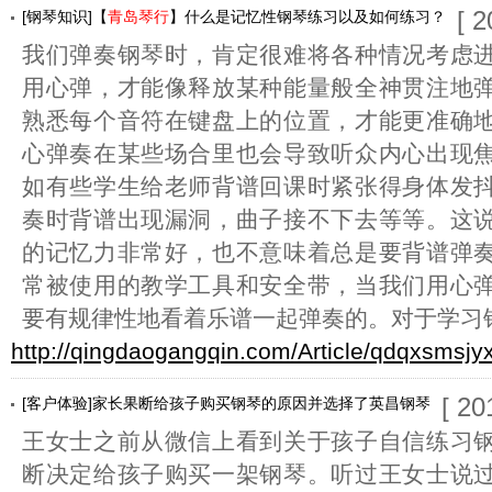
[ 
[钢琴知识]【
青岛琴行
】什么是记忆性钢琴练习以及如何练习？
我们弹奏钢琴时，肯定很难将各种情况考虑
用心弹，才能像释放某种能量般全神贯注地
熟悉每个音符在键盘上的位置，才能更准确
心弹奏在某些场合里也会导致听众内心出现
如有些学生给老师背谱回课时紧张得身体发
奏时背谱出现漏洞，曲子接不下去等等。这
的记忆力非常好，也不意味着总是要背谱弹
常被使用的教学工具和安全带，当我们用心
要有规律性地看着乐谱一起弹奏的。对于学习
http://qingdaogangqin.com/Article/qdqxsmsjy
[ 20
[客户体验]家长果断给孩子购买钢琴的原因并选择了英昌钢琴
王女士之前从微信上看到关于孩子自信练习
断决定给孩子购买一架钢琴。听过王女士说