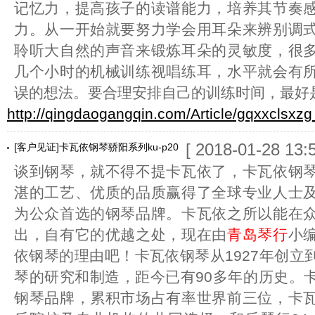
记忆力，提高孩子的读谱能力，培养其节奏
力。从一开始就要努力学会用耳朵来辨别调
聆听大自然的声音来锻炼耳朵的灵敏度，很
几个小时的机械训练视唱练耳，水平就会有
误的想法。要合理安排自己的训练时间，最好
http://qingdaogangqin.com/Article/gqxxclsxzg
[ 2018-01-28 13:5
[客户见证]卡瓦依钢琴骄阳系列ku-p20
谈到钢琴，就不得不提卡瓦依了，卡瓦依钢
湛的工艺、优质的品质赢得了全球专业人士
为公众首选的钢琴品牌。卡瓦依之所以能在
出，自有它的优越之处，现在由
青岛琴行
小
依钢琴的理由吧！卡瓦依钢琴从1927年创立
琴的研究和制造，距今已有90多年的历史。
钢琴品牌，累积市场占有率世界前三位，卡