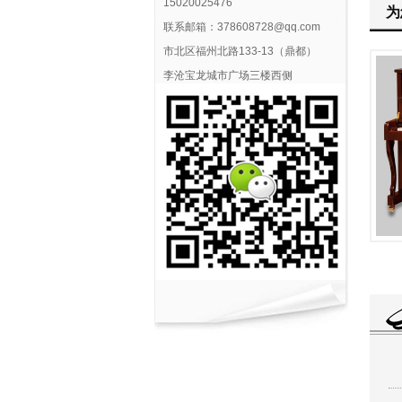
15020025476
为
联系邮箱：378608728@qq.com
市北区福州北路133-13（鼎都）
李沧宝龙城市广场三楼西侧