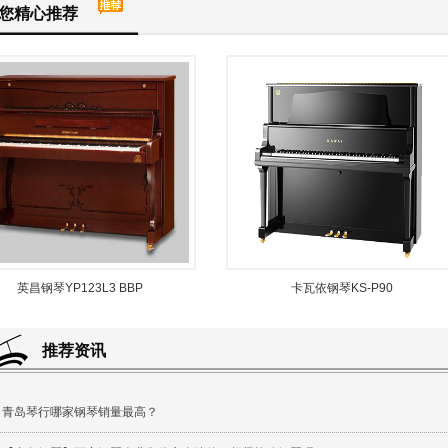
您精心推荐
大融城店
英昌钢琴YP123L3 BBP
卡瓦依钢琴KS-P90
推荐资讯
青岛琴行哪家钢琴销量最高？