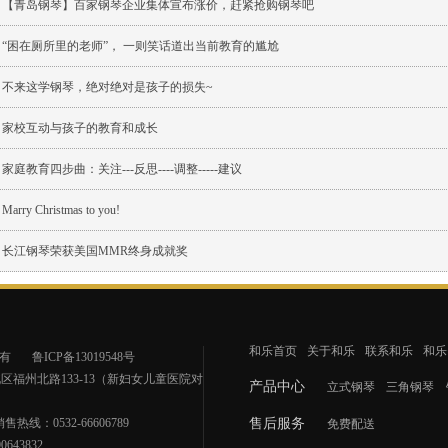
【青岛钢琴】百家钢琴企业集体宣布涨价，赶紧抢购钢琴吧
“困在厕所里的老师”， 一则笑话道出当前教育的尴尬
不来这学钢琴，绝对绝对是孩子的损失~
家校互动与孩子的教育和成长
家庭教育四步曲：关注---反思----调整-----建议
Marry Christmas to you!
长江钢琴荣获美国MMR终身成就奖
和乐首页
关于和乐
联系和乐
和乐
有
鲁ICP备13019548号
福州北路133-13（新妇女儿童医院对
产品中心
立式钢琴
三角钢琴
销售热线：0532-66606789
售后服务
免费配送
643832