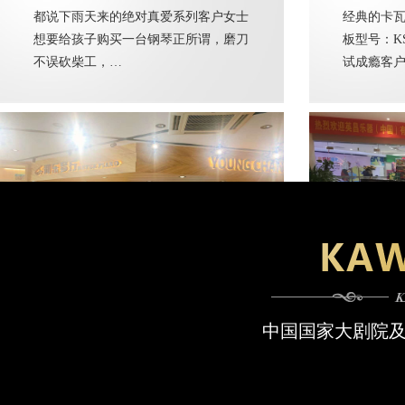
都说下雨天来的绝对真爱系列客户女士
经典的卡瓦
想要给孩子购买一台钢琴正所谓，磨刀
板型号：KS
不误砍柴工，…
试成瘾客
英昌57周年纪念款，全球限量570台，你是这570之一的幸运儿吗
客户购买
中国国家大剧院
青岛这个夏季很是温柔啊直到现在这个
目前，好
季节一直还在20°转悠啊今天迎来了一
但实际上
个特别钟爱…
指可数，