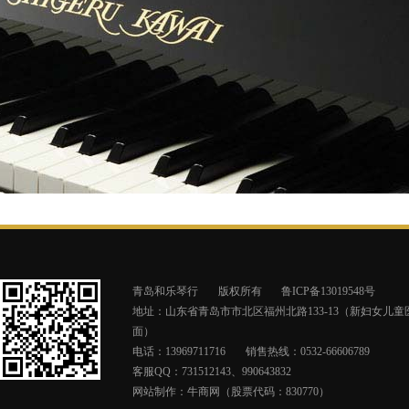
青岛和乐琴行
版权所有
鲁ICP备13019548号
地址：山东省青岛市市北区福州北路133-13（新妇女儿童
面）
电话：13969711716
销售热线：0532-66606789
客服QQ：731512143、990643832
网站制作：
牛商网（股票代码：830770）