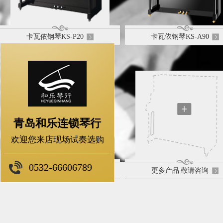
卡瓦依钢琴KS-P20
卡瓦依钢琴KS-A90
青岛和乐连锁琴行
欢迎您来店现场试奏选购
0532-66606789
卡瓦依钢琴原装进口K-300
更多产品 敬请咨询