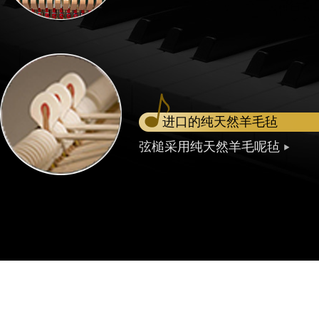
进口的纯天然羊毛毡
弦槌采用纯天然羊毛呢毡