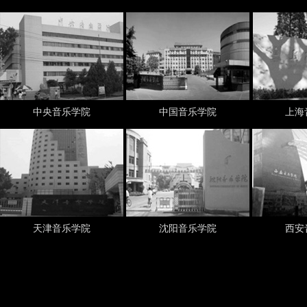
中央音乐学院
中国音乐学院
上海
【团购】一台你绝对不后悔购买的卡瓦依钢琴
卡瓦依钢琴k
想要学好钢琴，好好练琴才是唯一途
辛女士想
天津音乐学院
沈阳音乐学院
西安
径，郎朗，李云迪虽然有天分，但是成
物，所以
功的背后还是练…
牌，孩子