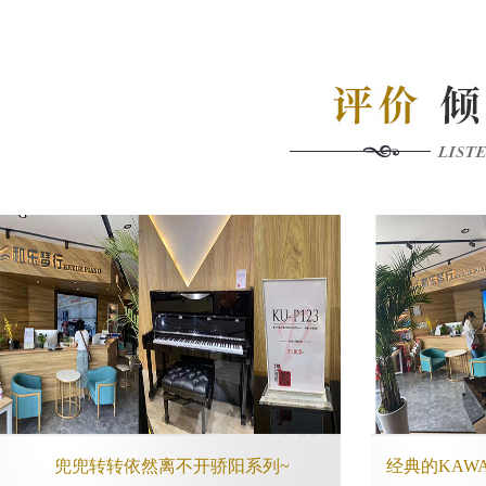
兜兜转转依然离不开骄阳系列~