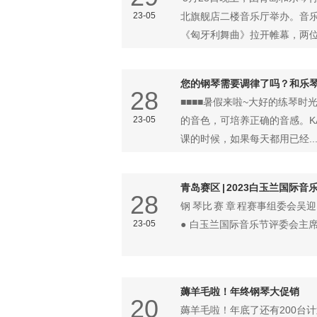
23-05
北旗舰店二楼音乐厅举办。音
《匈牙利舞曲》拉开帷幕，两位老
您的钢琴需要调律了吗？和乐琴
28
■■■■暑假来啦~大好的练琴时
23-05
的音色，可培养正确的音感。KA
课的时候，如果每天都用已经..
青岛赛区 | 2023白玉兰国际音乐
28
钢 琴比 赛 章 程赛事组委会
23-05
● 白玉兰国际音乐节评委会主席
薅羊毛啦！年终钢琴大促销
20
薅羊毛啦！年底了还有200台