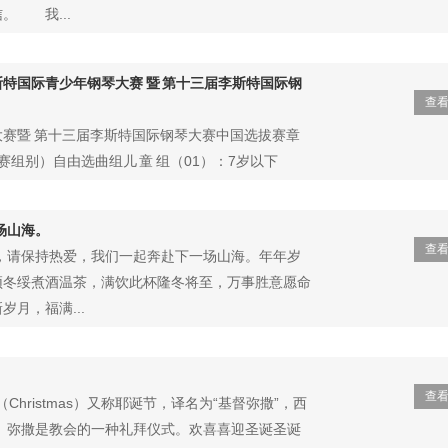
。 我...
特国际青少年钢琴大赛 暨 第十三届李斯特国际钢
查
赛暨 第十三届李斯特国际钢琴大赛中国选拔赛章
初赛组别）自由选曲组儿 童 组（01）：7岁以下
（02）...
场山海。
查
们，请保持热爱，我们一起奔赴下一场山海。年年岁
颂冬绥煮酒温茶，满饮此杯隆冬将至，万事胜意愿命
月，福满...
查
圣诞节（Christmas）又称耶诞节，译名为“基督弥撒”，西
日。弥撒是教会的一种礼拜仪式。欢喜喜迎圣诞圣诞