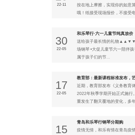
22-11
按在地上摩擦，实现你的如意算盘
哦！纸接受现场报价，不接受电话
和乐琴行·六一儿童节纯真放价
30
送给孩子最长情的礼物▲▲▼
22-05
场钢琴 •大促儿童节六一陪伴
属于孩子们的节...
教育部：最新课程标准发布，艺
17
近期，教育部发布《义务教育体
22-05
2022年秋季学期开始正式施
重发生了翻天覆地的变化，多年来
青岛和乐琴行钢琴分期购
15
疫情无情，和乐有情在青岛疫