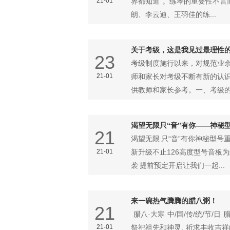
21-01
界都知道”。练琴的重要性不言
朗、李云迪、王羽佳的练...
关于考级，这是我见过最理性
23
考级制度施行以来，对规范业
21-01
师和家长对考级不断有新的认
供教师和家长参考。一、考级的意
渴望无限只“音”有你——神秘
21
渴望无限 只“音”有你神秘型号
21-01
新升级不止126高度型号音板
袭 提前预定开启让我们一起...
来一碗热气腾腾的腊八粥！
21
腊八·大寒 中/国/传/统/节/日
21-01
祭祀祖先和神灵. 祈求丰收吉祥的传