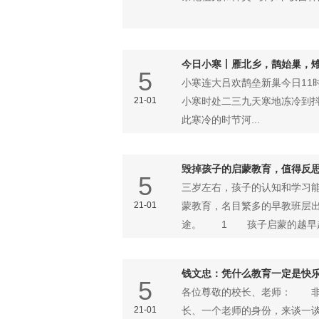
今日小寒丨雁北乡，鹊始巢，
5
小寒连大吕欢鹊垒新巢今日11
21-01
小寒时处二三九天寒地冻冷到抖
此寒冷的时节河...
毁掉孩子的启蒙教育，值得反
5
三岁左右，孩子的认知和学习
21-01
蒙教育，名目繁多的早教班层
途。 1 孩子启蒙的越早越
钱文忠：凭什么教育一定是快
5
各位尊敬的校长、老师： 非
21-01
长、一个老师的身份，来谈一