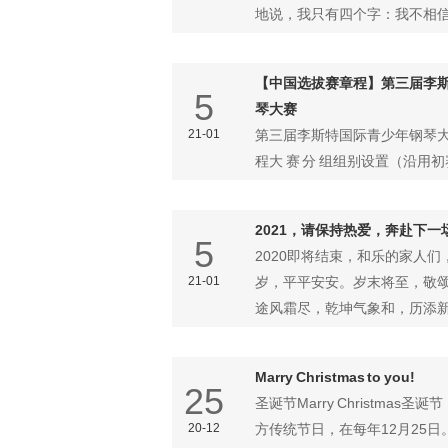
地说，我只有四个字：我不相信
【中国选拔赛章程】第三届李斯
5
琴大赛
21-01
第三届李斯特国际青少年钢琴大
程大 赛 分 组组别设置（沿用
（2014年01月以后出生）少儿A组
2021，请保持热爱，奔赴下一
5
2020即将结束，和乐的家人
21-01
岁，平平安安。岁末将至，敬
途风霜尽，乾坤气象和，历添新岁
Marry Christmas to you!
25
圣诞节Marry Christmas
20-12
方传统节日，在每年12月25