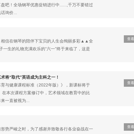
吧！全场钢琴优惠促销进行中......,千万不要错过
询价...
查
▼相信在钢琴的陪伴下宝贝的人生会绚丽多彩▲▲全
孩子一生的礼物充满欢乐的“六一”终于来临了，这是
术将“取代”英语成为主科之一！
查
育与健康课程标准（2022年版）》，新课标将于
行。在本次课程方案修订中，艺术领域在教育中的比
一直被视为...
查
情形势严峻之时，为了感谢并致敬各行各业奋战在一