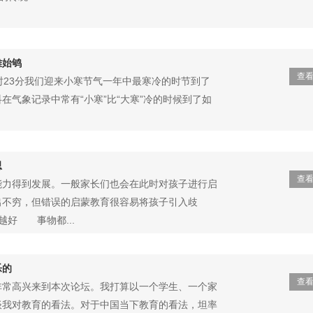
雉始鸲
查
时23分我们迎来小寒节气一年中最寒冷的时节到了
在气象记录中常有“小寒”比“大寒”冷的时候到了如
思
查
能力得到发展。一般家长们也会在此时对孩子进行启
出不穷，但错误的启蒙教育很容易将孩子引入歧
好 事物都...
乐的
查
常高兴来到本次论坛。我打算以一个学生、一个家
谈我对教育的看法。对于中国当下教育的看法，坦率