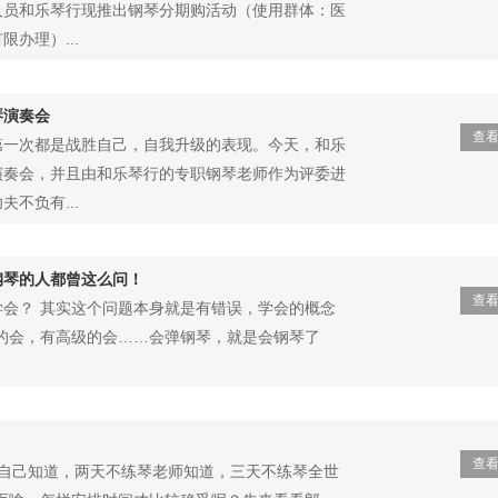
人员和乐琴行现推出钢琴分期购活动（使用群体：医
办理）...
琴演奏会
查
第一次都是战胜自己，自我升级的表现。今天，和乐
演奏会，并且由和乐琴行的专职钢琴老师作为评委进
不负有...
钢琴的人都曾这么问！
查
会？ 其实这个问题本身就是有错误，学会的概念
的会，有高级的会……会弹钢琴，就是会钢琴了
查
琴自己知道，两天不练琴老师知道，三天不练琴全世