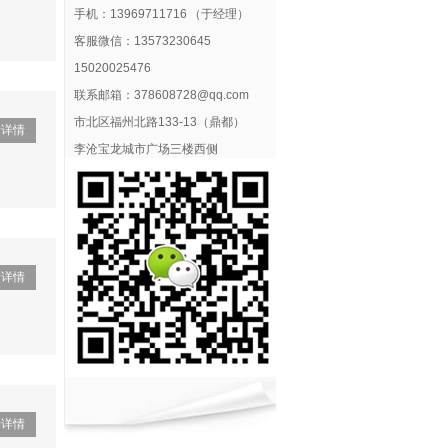
手机：13969711716 （于经理）
客服微信：13573230645
15020025476
联系邮箱：378608728@qq.com
市北区福州北路133-13（鼎都）
看详情
李沧宝龙城市广场三楼西侧
看详情
看详情