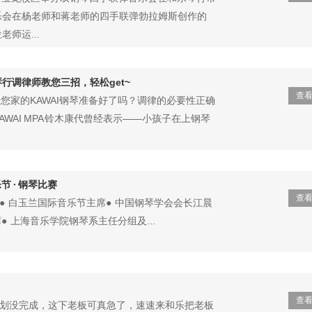
乐会在杨老师和蒋老师的四手联弹勃拉姆斯创作的
师运...
行调律师教您三招，轻松get~
查
光您家的KAWAI钢琴准备好了吗？调律的必要性正确
WAI MPA 铃木康代曾经表示——小孩子在上钢琴
.
节 · 钢琴比赛
查
吴迎● 白玉兰国际音乐节主席● 中国钢琴学会会长江晨
● 上海音乐学院钢琴系主任分组及...
查
计划没完成，这下老板可真急了，速速来和乐把老板