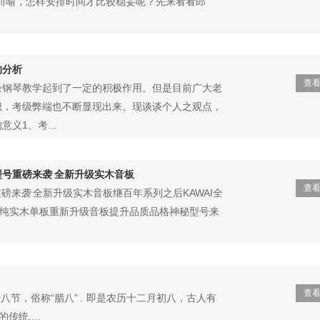
而喻，怎样安排时间才比较稳妥呢？先来看看郎
的分析
查
余钢琴教学起到了一定的积极作用。但是目前广大老
识，考级弊端也不断显现出来。现谈谈个人之观点，
义1、考...
型号重磅来袭 全新升级实木音板
查
重磅来袭 全新升级实木音板继百年系列之后KAWAI全
为纯实木单板重新升级音板提升品质品格神秘型号来
查
 腊八节，俗称“腊八” . 即是农历十二月初八，古人有
统....